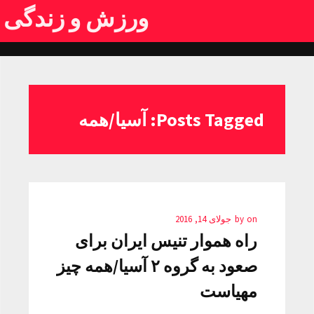
ورزش و زندگی
Posts Tagged: آسیا/همه
on
by
جولای 14, 2016
راه هموار تنیس ایران برای
صعود به گروه ۲ آسیا/همه چیز
مهیاست