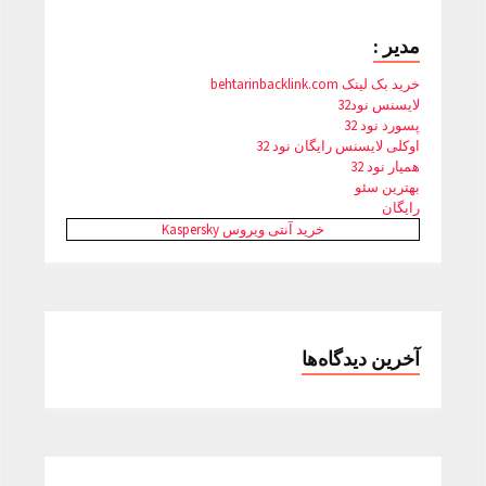
مدیر :
خرید بک لینک behtarinbacklink.com
لایسنس نود32
پسورد نود 32
اوکلی لایسنس رایگان نود 32
همیار نود 32
بهترین سئو
رایگان
خرید آنتی ویروس Kaspersky
آخرین دیدگاه‌ها