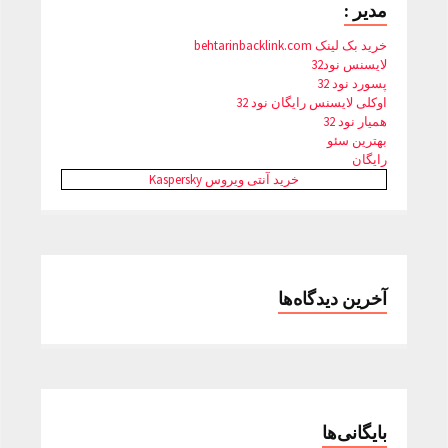
مدیر :
خرید بک لینک behtarinbacklink.com
لایسنس نود32
پسورد نود 32
اوکلی لایسنس رایگان نود 32
همیار نود 32
بهترین سئو
رایگان
خرید آنتی ویروس Kaspersky
آخرین دیدگاه‌ها
بایگانی‌ها