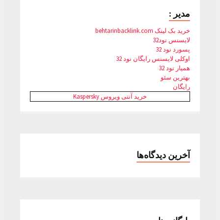
مدیر :
خرید بک لینک behtarinbacklink.com
لایسنس نود32
پسورد نود 32
اوکلی لایسنس رایگان نود 32
همیار نود 32
بهترین سئو
رایگان
خرید آنتی ویروس Kaspersky
آخرین دیدگاه‌ها