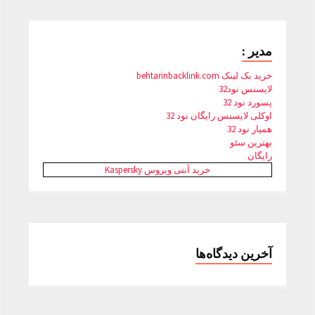
مدیر :
خرید بک لینک behtarinbacklink.com
لایسنس نود32
پسورد نود 32
اوکلی لایسنس رایگان نود 32
همیار نود 32
بهترین سئو
رایگان
خرید آنتی ویروس Kaspersky
آخرین دیدگاه‌ها