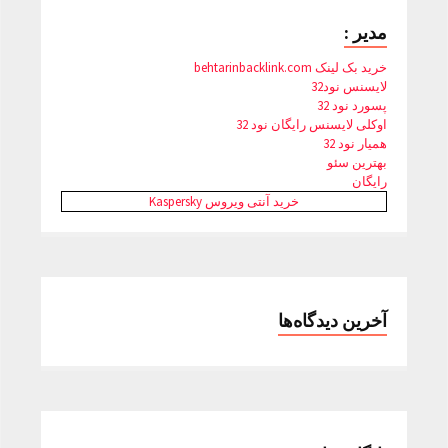
مدیر :
خرید بک لینک behtarinbacklink.com
لایسنس نود32
پسورد نود 32
اوکلی لایسنس رایگان نود 32
همیار نود 32
بهترین سئو
رایگان
خرید آنتی ویروس Kaspersky
آخرین دیدگاه‌ها