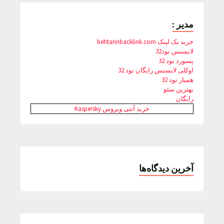
مدیر :
خرید بک لینک behtarinbacklink.com
لایسنس نود32
پسورد نود 32
اوکلی لایسنس رایگان نود 32
همیار نود 32
بهترین سئو
رایگان
خرید آنتی ویروس Kaspersky
آخرین دیدگاه‌ها