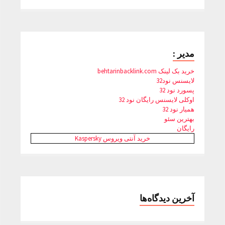
مدیر :
خرید بک لینک behtarinbacklink.com
لایسنس نود32
پسورد نود 32
اوکلی لایسنس رایگان نود 32
همیار نود 32
بهترین سئو
رایگان
خرید آنتی ویروس Kaspersky
آخرین دیدگاه‌ها