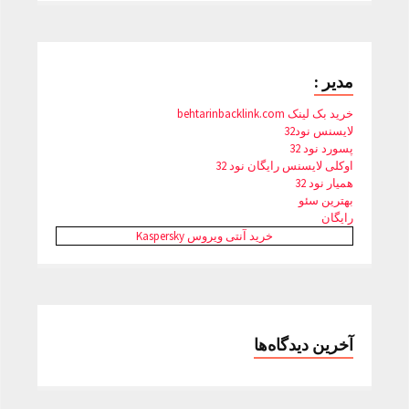
مدیر :
خرید بک لینک behtarinbacklink.com
لایسنس نود32
پسورد نود 32
اوکلی لایسنس رایگان نود 32
همیار نود 32
بهترین سئو
رایگان
خرید آنتی ویروس Kaspersky
آخرین دیدگاه‌ها