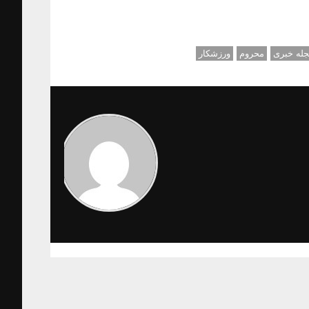
له خبری
محروم
ورزشکار