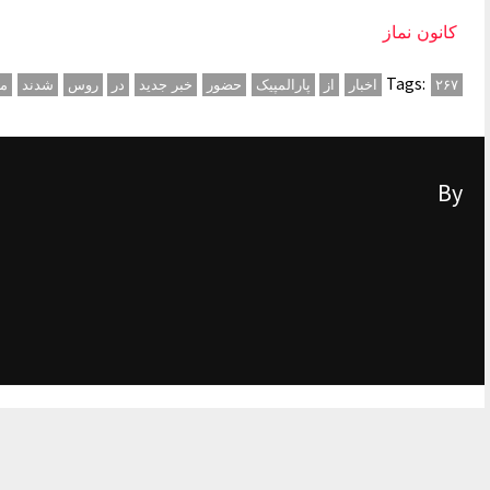
کانون نماز
Tags:
۲۶۷
اخبار
از
پارالمپیک
حضور
خبر جدید
در
روس
شدند
مج
By