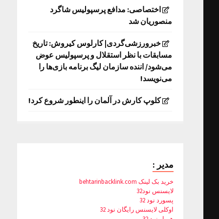
اختصاصی: مدافع پرسپولیس شاگرد
منصوریان شد
خبرورزشی‌گردی| کارلوس کیروش: تاریخ
مسابقات با نظر استقلال و پرسپولیس عوض
می‌شود/ اننده سازمان لیگ برنامه بازی‌ها را
می‌نویسد!
کلوپ کارش در آلمان را اینطور شروع کرد!
مدیر :
خرید بک لینک behtarinbacklink.com
لایسنس نود32
پسورد نود 32
اوکلی لایسنس رایگان نود 32
همیار نود 32