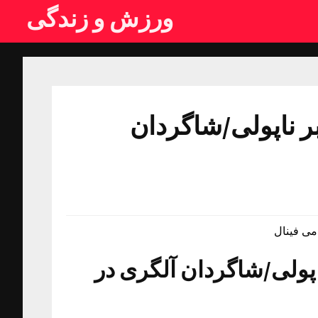
ورزش و زندگی
ر ناپولی/شاگردان
می فینال
پولی/شاگردان آلگری در