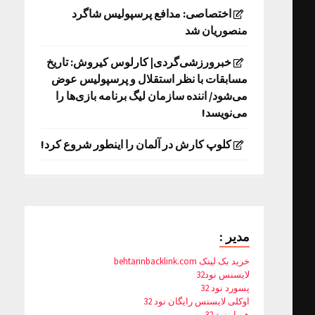
اختصاصی: مدافع پرسپولیس شاگرد
منصوریان شد
خبرورزشی‌گردی| کارلوس کیروش: تاریخ
مسابقات با نظر استقلال و پرسپولیس عوض
می‌شود/ اننده سازمان لیگ برنامه بازی‌ها را
می‌نویسد!
کلوپ کارش در آلمان را اینطور شروع کرد!
مدیر :
خرید بک لینک behtarinbacklink.com
لایسنس نود32
پسورد نود 32
اوکلی لایسنس رایگان نود 32
همیار نود 32