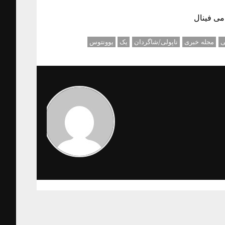
می فینال
ی
مجله خبری
ناپولی/شاگردان
یک
یوونتوس