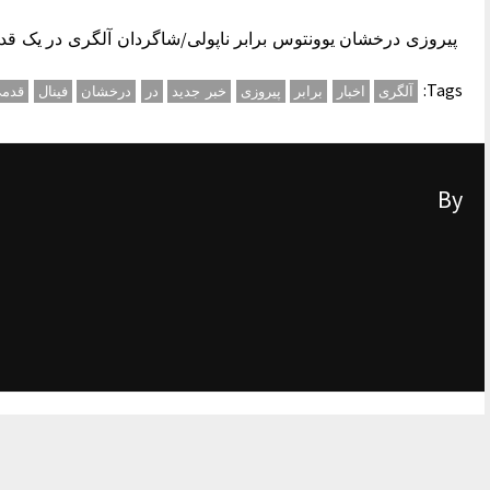
پیروزی درخشان یوونتوس برابر ناپولی/شاگردان آلگری در یک قد
Tags:
آلگری
اخبار
برابر
پیروزی
خبر جدید
در
درخشان
فینال
قدم
By