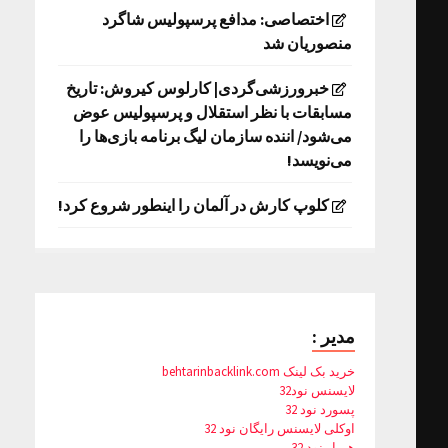
اختصاصی: مدافع پرسپولیس شاگرد
منصوریان شد
خبرورزشی‌گردی| کارلوس کیروش: تاریخ
مسابقات با نظر استقلال و پرسپولیس عوض
می‌شود/ اننده سازمان لیگ برنامه بازی‌ها را
می‌نویسد!
کلوپ کارش در آلمان را اینطور شروع کرد!
مدیر :
خرید بک لینک behtarinbacklink.com
لایسنس نود32
پسورد نود 32
اوکلی لایسنس رایگان نود 32
همیار نود 32