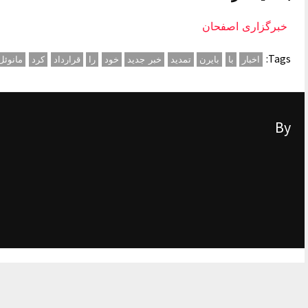
خبرگزاری اصفحان
Tags:
اخبار
با
بایرن
تمدید
خبر جدید
خود
را
قرارداد
کرد
مانوئل
By