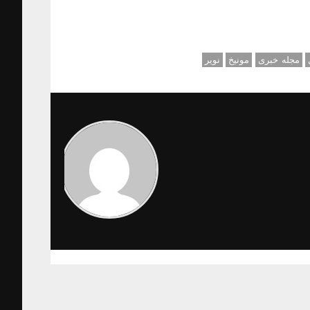
مجله خبری
مونیخ
نویر