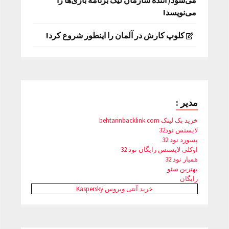
می‌شود/ اننده سازمان لیگ برنامه بازی‌ها را
می‌نویسد!
کلوپ کارش در آلمان را اینطور شروع کرد!
مدیر :
خرید بک لینک behtarinbacklink.com
لایسنس نود32
پسورد نود 32
اوکلی لایسنس رایگان نود 32
همیار نود 32
بهترین سئو
رایگان
خرید آنتی ویروس Kaspersky