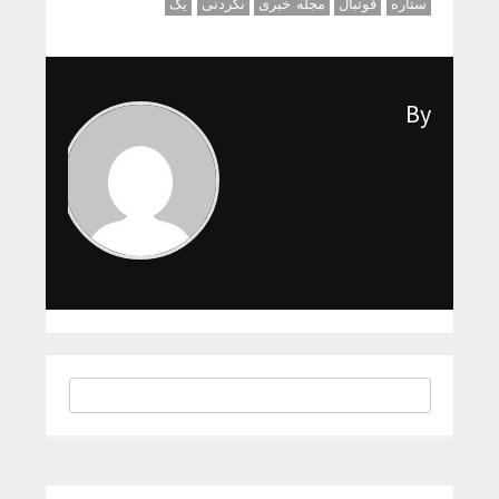
ستاره
فوتبال
مجله خبری
نکردنی
یک
By