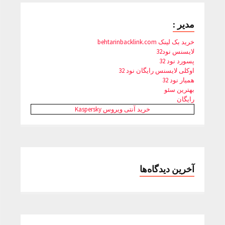
مدیر :
خرید بک لینک behtarinbacklink.com
لایسنس نود32
پسورد نود 32
اوکلی لایسنس رایگان نود 32
همیار نود 32
بهترین سئو
رایگان
خرید آنتی ویروس Kaspersky
آخرین دیدگاه‌ها