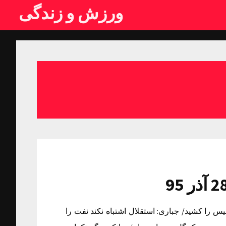
ورزش و زندگی
 95 ذوب آهن ترمز پرسپولیس را کشید/ جباری: استقلال اشتباه نکند نفت را