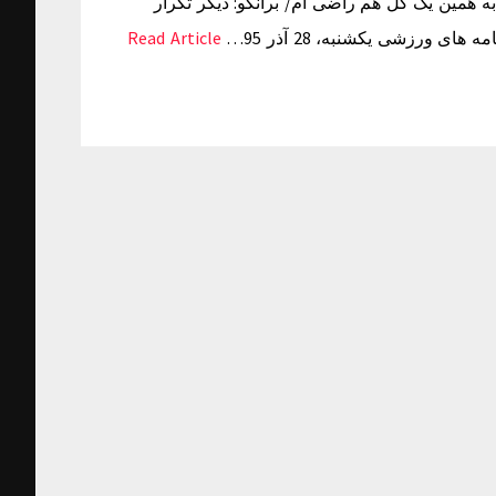
 همین یک گل هم راضی ام/ برانکو: دیگر تکرار
ورزشی یکشنبه، 28 آذر 95…
Read Article