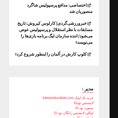
اختصاصی: مدافع پرسپولیس شاگرد
منصوریان شد
خبرورزشی‌گردی| کارلوس کیروش: تاریخ
مسابقات با نظر استقلال و پرسپولیس عوض
می‌شود/ اننده سازمان لیگ برنامه بازی‌ها را
می‌نویسد!
کلوپ کارش در آلمان را اینطور شروع کرد!
مدیر :
خرید بک لینک behtarinbacklink.com
لایسنس نود32
پسورد نود 32
اوکلی لایسنس رایگان نود 32
همیار نود 32