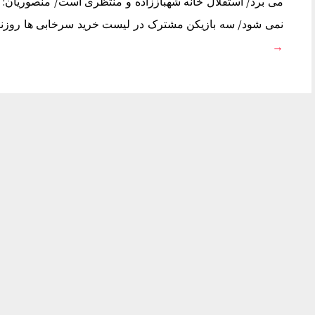
می برد/ استقلال خانه شهباززاده و منتظری است/ منصوریان: به
نمی شود/ سه بازیکن مشترک در لیست خرید سرخابی ها روزنامه های 
→