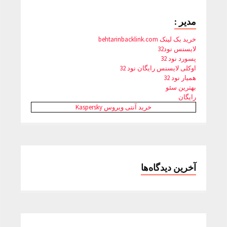
مدیر :
خرید بک لینک behtarinbacklink.com
لایسنس نود32
پسورد نود 32
اوکلی لایسنس رایگان نود 32
همیار نود 32
بهترین سئو
رایگان
خرید آنتی ویروس Kaspersky
آخرین دیدگاه‌ها