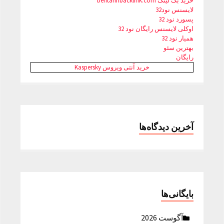
خرید بک لینک behtarinbacklink.com
لایسنس نود32
پسورد نود 32
اوکلی لایسنس رایگان نود 32
همیار نود 32
بهترین سئو
رایگان
خرید آنتی ویروس Kaspersky
آخرین دیدگاه‌ها
بایگانی‌ها
آگوست 2026