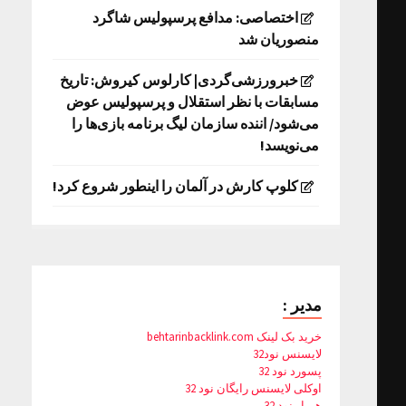
اختصاصی: مدافع پرسپولیس شاگرد
منصوریان شد
خبرورزشی‌گردی| کارلوس کیروش: تاریخ
مسابقات با نظر استقلال و پرسپولیس عوض
می‌شود/ اننده سازمان لیگ برنامه بازی‌ها را
می‌نویسد!
کلوپ کارش در آلمان را اینطور شروع کرد!
مدیر :
خرید بک لینک behtarinbacklink.com
لایسنس نود32
پسورد نود 32
اوکلی لایسنس رایگان نود 32
همیار نود 32