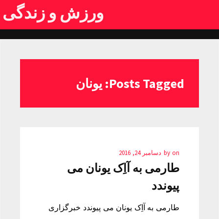
ورزش و زندگی
Posts Tagged: یونان
on
by
دسامبر 24, 2016
طارمی به آاِک یونان می
پیوندد
طارمی به آاِک یونان می پیوندد خبرگزاری