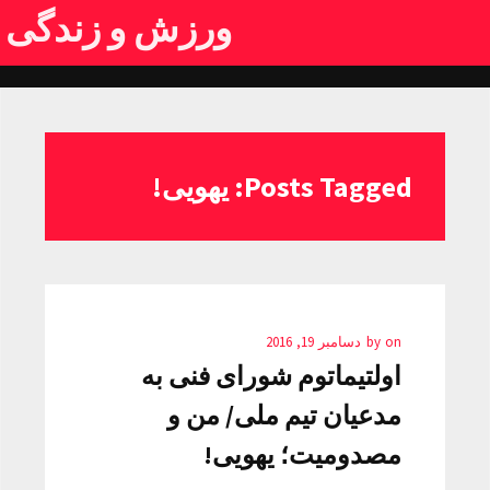
ورزش و زندگی
Posts Tagged: یهویی!
on
by
دسامبر 19, 2016
اولتیماتوم شورای فنی به
مدعیان تیم ملی/ من و
مصدومیت‌؛ یهویی!