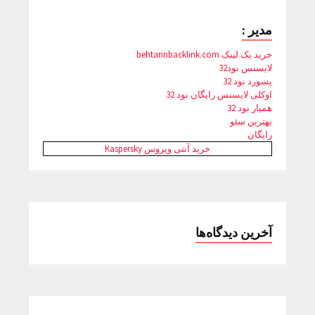
مدیر :
خرید بک لینک behtarinbacklink.com
لایسنس نود32
پسورد نود 32
اوکلی لایسنس رایگان نود 32
همیار نود 32
بهترین سئو
رایگان
خرید آنتی ویروس Kaspersky
آخرین دیدگاه‌ها