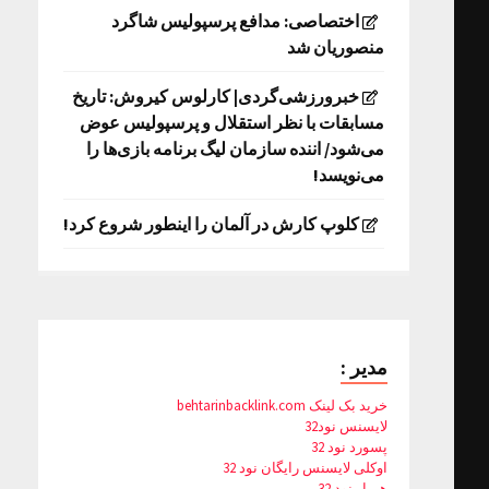
اختصاصی: مدافع پرسپولیس شاگرد
منصوریان شد
خبرورزشی‌گردی| کارلوس کیروش: تاریخ
مسابقات با نظر استقلال و پرسپولیس عوض
می‌شود/ اننده سازمان لیگ برنامه بازی‌ها را
می‌نویسد!
کلوپ کارش در آلمان را اینطور شروع کرد!
مدیر :
خرید بک لینک behtarinbacklink.com
لایسنس نود32
پسورد نود 32
اوکلی لایسنس رایگان نود 32
همیار نود 32