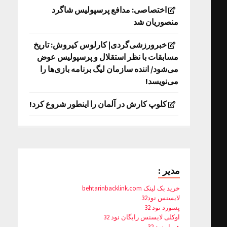
اختصاصی: مدافع پرسپولیس شاگرد
منصوریان شد
خبرورزشی‌گردی| کارلوس کیروش: تاریخ
مسابقات با نظر استقلال و پرسپولیس عوض
می‌شود/ اننده سازمان لیگ برنامه بازی‌ها را
می‌نویسد!
کلوپ کارش در آلمان را اینطور شروع کرد!
مدیر :
خرید بک لینک behtarinbacklink.com
لایسنس نود32
پسورد نود 32
اوکلی لایسنس رایگان نود 32
همیار نود 32