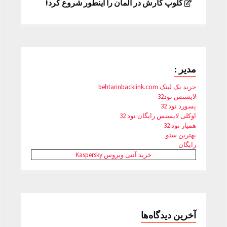
کلوپ کارش در آلمان را اینطور شروع کرد!
مدیر :
خرید بک لینک behtarinbacklink.com
لایسنس نود32
پسورد نود 32
اوکلی لایسنس رایگان نود 32
همیار نود 32
بهترین سئو
رایگان
خرید آنتی ویروس Kaspersky
آخرین دیدگاه‌ها