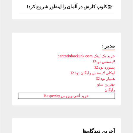
کلوپ کارش در آلمان را اینطور شروع کرد!
مدیر :
خرید بک لینک behtarinbacklink.com
لایسنس نود32
پسورد نود 32
اوکلی لایسنس رایگان نود 32
همیار نود 32
بهترین سئو
رایگان
خرید آنتی ویروس Kaspersky
آخرین دیدگاه‌ها