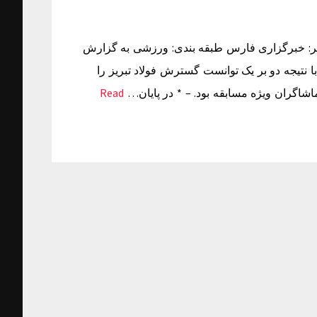
بر: جمعه ۳۰ بهمن ۱۳۹۴ ساعت ۱۷:۵۵ منبع خبر: خبرگزاری فارس طبقه بندی: ورزشی به گزارش
 نتیجه دو بر یک توانست گسترش فولاد تبریز را
شاگران ویژه مسابقه بود. – * در پایان…
Read