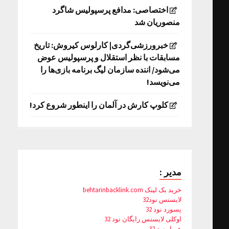
اختصاصی: مدافع پرسپولیس شاگرد
منصوریان شد
خبرورزشی‌گردی| کارلوس کیروش: تاریخ
مسابقات با نظر استقلال و پرسپولیس عوض
می‌شود/ اننده سازمان لیگ برنامه بازی‌ها را
می‌نویسد!
کلوپ کارش در آلمان را اینطور شروع کرد!
مدیر :
خرید بک لینک behtarinbacklink.com
لایسنس نود32
پسورد نود 32
اوکلی لایسنس رایگان نود 32
همیار نود 32