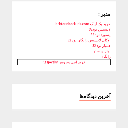
مدیر :
خرید بک لینک behtarinbacklink.com
لایسنس نود32
پسورد نود 32
اوکلی لایسنس رایگان نود 32
همیار نود 32
بهترین سئو
رایگان
خرید آنتی ویروس Kaspersky
آخرین دیدگاه‌ها