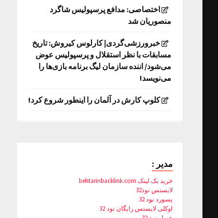
اختصاصی: مدافع پرسپولیس شاگرد
منصوریان شد
خبرورزشی‌گردی| کارلوس کیروش: تاریخ
مسابقات با نظر استقلال و پرسپولیس عوض
می‌شود/ اننده سازمان لیگ برنامه بازی‌ها را
می‌نویسد!
کلوپ کارش در آلمان را اینطور شروع کرد!
مدیر :
خرید بک لینک behtarinbacklink.com
لایسنس نود32
پسورد نود 32
اوکلی لایسنس رایگان نود 32
همیار نود 32