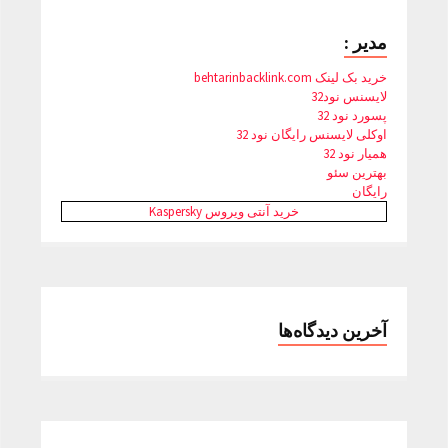
مدیر :
خرید بک لینک behtarinbacklink.com
لایسنس نود32
پسورد نود 32
اوکلی لایسنس رایگان نود 32
همیار نود 32
بهترین سئو
رایگان
خرید آنتی ویروس Kaspersky
آخرین دیدگاه‌ها