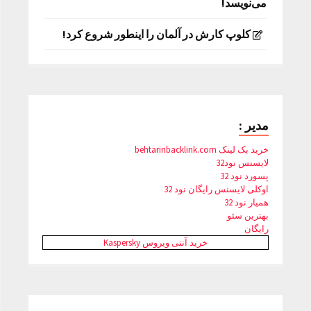
می‌نویسد!
کلوپ کارش در آلمان را اینطور شروع کرد!
مدیر :
خرید بک لینک behtarinbacklink.com
لایسنس نود32
پسورد نود 32
اوکلی لایسنس رایگان نود 32
همیار نود 32
بهترین سئو
رایگان
خرید آنتی ویروس Kaspersky