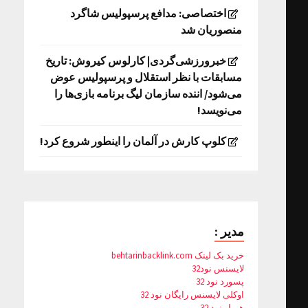
اختصاصی: مدافع پرسپولیس شاگرد
منصوریان شد
خبرورزشی‌گردی| کارلوس کیروش: تاریخ
مسابقات با نظر استقلال و پرسپولیس عوض
می‌شود/ اننده سازمان لیگ برنامه بازی‌ها را
می‌نویسد!
کلوپ کارش در آلمان را اینطور شروع کرد!
مدیر :
خرید بک لینک behtarinbacklink.com
لایسنس نود32
پسورد نود 32
اوکلی لایسنس رایگان نود 32
همیار نود 32