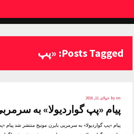
Posts Tagged: «پپ
on
by
جولای 11, 2016
پیام «پپ گواردیولا» به سرمرب
پیام «پپ گواردیولا» به سرمربی بایرن مونیخ منتشر شد پیام «پ