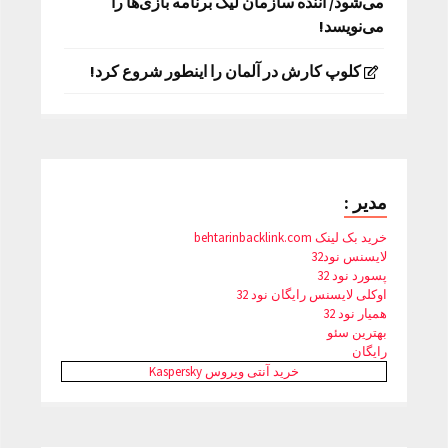
می‌شود/ اننده سازمان لیگ برنامه بازی‌ها را
می‌نویسد!
کلوپ کارش در آلمان را اینطور شروع کرد!
مدیر :
خرید بک لینک behtarinbacklink.com
لایسنس نود32
پسورد نود 32
اوکلی لایسنس رایگان نود 32
همیار نود 32
بهترین سئو
رایگان
خرید آنتی ویروس Kaspersky