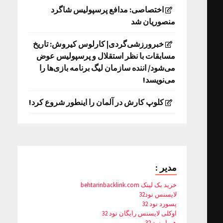
اختصاصی: مدافع پرسپولیس شاگرد
منصوریان شد
خبرورزشی‌گردی| کارلوس کیروش: تاریخ
مسابقات با نظر استقلال و پرسپولیس عوض
می‌شود/ اننده سازمان لیگ برنامه بازی‌ها را
می‌نویسد!
کلوپ کارش در آلمان را اینطور شروع کرد!
مدیر :
خرید بک لینک behtarinbacklink.com
لایسنس نود32
پسورد نود 32
اوکلی لایسنس رایگان نود 32
همیار نود 32