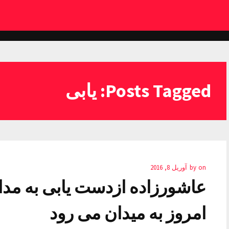
Posts Tagged: يابى
on
by
آوریل 8, 2016
عاشورزاده ازدست يابى به مدا
امروز به ميدان مى رود