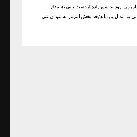
دان مى رود عاشورزاده ازدست يابى به مدال
ى به مدال بازماند/خدابخش امروز به ميدان مى