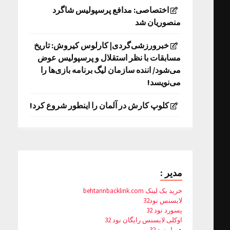
اختصاصی: مدافع پرسپولیس شاگرد
منصوریان شد
خبرورزشی‌گردی| کارلوس کیروش: تاریخ
مسابقات با نظر استقلال و پرسپولیس عوض
می‌شود/ اننده سازمان لیگ برنامه بازی‌ها را
می‌نویسد!
کلوپ کارش در آلمان را اینطور شروع کرد!
مدیر :
خرید بک لینک behtarinbacklink.com
لایسنس نود32
پسورد نود 32
اوکلی لایسنس رایگان نود 32
همیار نود 32