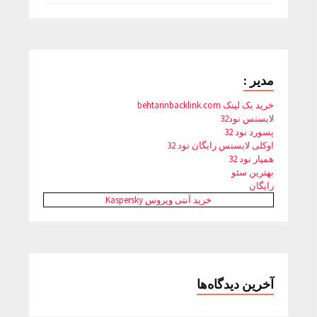
مدیر :
خرید بک لینک behtarinbacklink.com
لایسنس نود32
پسورد نود 32
اوکلی لایسنس رایگان نود 32
همیار نود 32
بهترین سئو
رایگان
خرید آنتی ویروس Kaspersky
آخرین دیدگاه‌ها