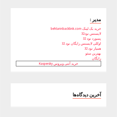
مدیر :
خرید بک لینک behtarinbacklink.com
لایسنس نود32
پسورد نود 32
اوکلی لایسنس رایگان نود 32
همیار نود 32
بهترین سئو
رایگان
خرید آنتی ویروس Kaspersky
آخرین دیدگاه‌ها