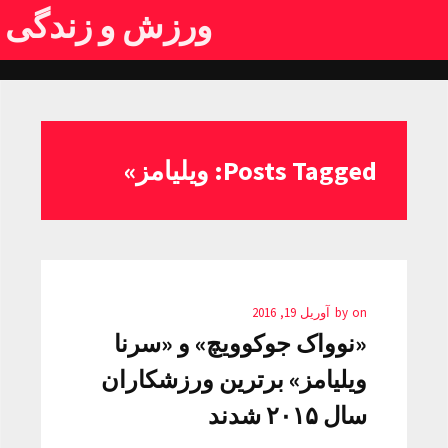
ورزش و زندگی
Posts Tagged: ویلیامز»
on
by
آوریل 19, 2016
«نوواک جوکوویچ» و «سرنا
ویلیامز» برترین ورزشکاران
سال ۲۰۱۵ شدند