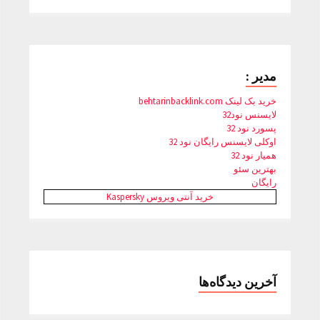
مدیر :
خرید بک لینک behtarinbacklink.com
لایسنس نود32
پسورد نود 32
اوکلی لایسنس رایگان نود 32
همیار نود 32
بهترین سئو
رایگان
خرید آنتی ویروس Kaspersky
آخرین دیدگاه‌ها