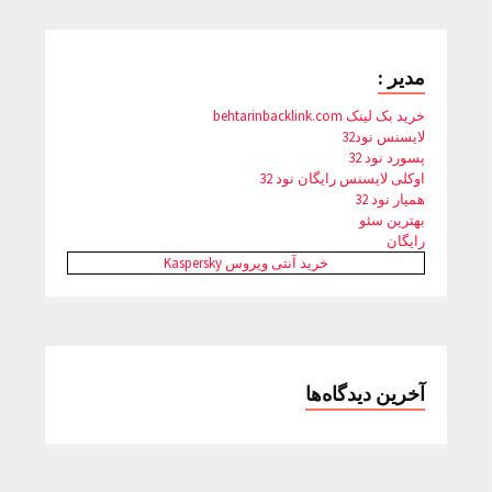
مدیر :
خرید بک لینک behtarinbacklink.com
لایسنس نود32
پسورد نود 32
اوکلی لایسنس رایگان نود 32
همیار نود 32
بهترین سئو
رایگان
خرید آنتی ویروس Kaspersky
آخرین دیدگاه‌ها