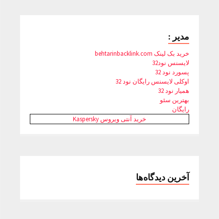
مدیر :
خرید بک لینک behtarinbacklink.com
لایسنس نود32
پسورد نود 32
اوکلی لایسنس رایگان نود 32
همیار نود 32
بهترین سئو
رایگان
خرید آنتی ویروس Kaspersky
آخرین دیدگاه‌ها