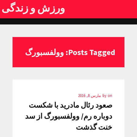
ورزش و زندگی
Posts Tagged: وولفسبورگ
on
by
مارس 8, 2016
صعود رئال مادرید با شکست
دوباره رم/ وولفسبورگ از سد
خنت گذشت