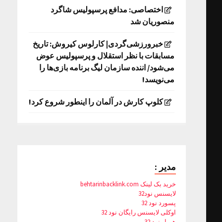
اختصاصی: مدافع پرسپولیس شاگرد
منصوریان شد
خبرورزشی‌گردی| کارلوس کیروش: تاریخ
مسابقات با نظر استقلال و پرسپولیس عوض
می‌شود/ اننده سازمان لیگ برنامه بازی‌ها را
می‌نویسد!
کلوپ کارش در آلمان را اینطور شروع کرد!
مدیر :
خرید بک لینک behtarinbacklink.com
لایسنس نود32
پسورد نود 32
اوکلی لایسنس رایگان نود 32
همیار نود 32