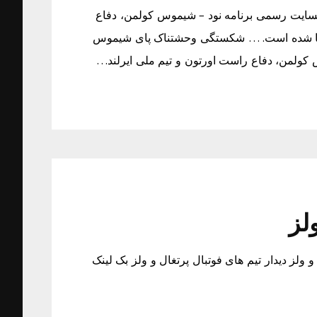
سایت رسمی برنامه نود – شیموس کولمن، دفاع
ه پا شده است. … شکستگی وحشتناک پای شیموس
 کولمن، دفاع راست اورتون و تیم ملی ایرلند…
لز
 و ولز دیدار تیم های فوتبال پرتغال و ولز بک لینک