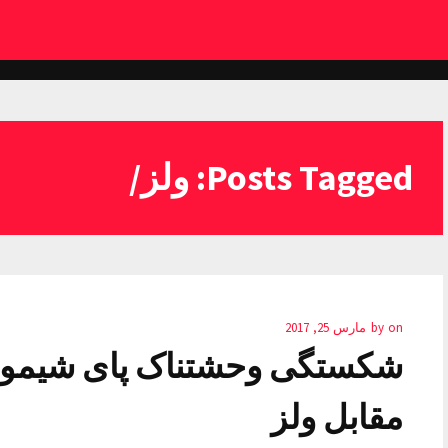
Posts Tagged: ولز/
on
by
مارس 25, 2017
شکستگی وحشتناک پای شیموس
مقابل ولز