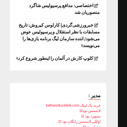
اختصاصی: مدافع پرسپولیس شاگرد
منصوریان شد
خبرورزشی‌گردی| کارلوس کیروش: تاریخ
مسابقات با نظر استقلال و پرسپولیس عوض
می‌شود/ اننده سازمان لیگ برنامه بازی‌ها را
می‌نویسد!
کلوپ کارش در آلمان را اینطور شروع کرد!
مدیر :
خرید بک لینک behtarinbacklink.com
لایسنس نود32
پسورد نود 32
اوکلی لایسنس رایگان نود 32
همیار نود 32