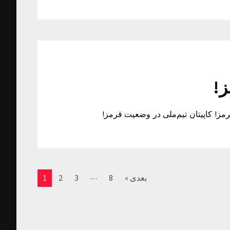
ز!
رمز! کاپیتان تیم‌ملی در وضعیت قرمز!
…
بعدی »
8
3
2
1