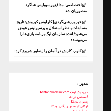
اختصاصی: مدافع پرسپولیس شاگرد
منصوریان شد
خبرورزشی‌گردی| کارلوس کیروش: تاریخ
مسابقات با نظر استقلال و پرسپولیس عوض
می‌شود/ اننده سازمان لیگ برنامه بازی‌ها را
می‌نویسد!
کلوپ کارش در آلمان را اینطور شروع کرد!
مدیر :
خرید بک لینک behtarinbacklink.com
لایسنس نود32
پسورد نود 32
اوکلی لایسنس رایگان نود 32
همیار نود 32