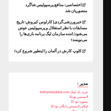
اختصاصی: مدافع پرسپولیس شاگرد
منصوریان شد
خبرورزشی‌گردی| کارلوس کیروش: تاریخ
مسابقات با نظر استقلال و پرسپولیس عوض
می‌شود/ اننده سازمان لیگ برنامه بازی‌ها را
می‌نویسد!
کلوپ کارش در آلمان را اینطور شروع کرد!
مدیر :
خرید بک لینک behtarinbacklink.com
لایسنس نود32
پسورد نود 32
اوکلی لایسنس رایگان نود 32
همیار نود 32