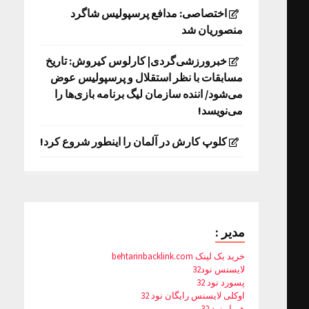
اختصاصی: مدافع پرسپولیس شاگرد
منصوریان شد
خبرورزشی‌گردی| کارلوس کیروش: تاریخ
مسابقات با نظر استقلال و پرسپولیس عوض
می‌شود/ اننده سازمان لیگ برنامه بازی‌ها را
می‌نویسد!
کلوپ کارش در آلمان را اینطور شروع کرد!
مدیر :
خرید بک لینک behtarinbacklink.com
لایسنس نود32
پسورد نود 32
اوکلی لایسنس رایگان نود 32
همیار نود 32