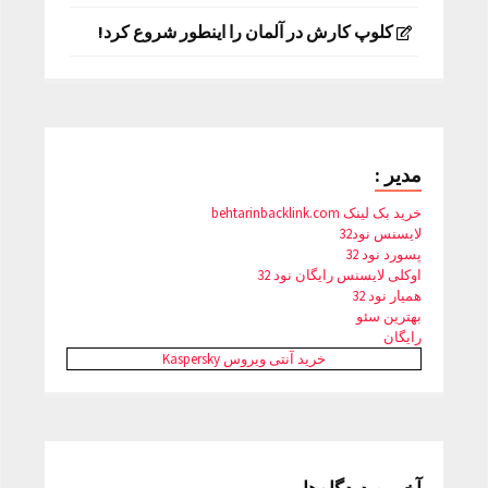
کلوپ کارش در آلمان را اینطور شروع کرد!
مدیر :
خرید بک لینک behtarinbacklink.com
لایسنس نود32
پسورد نود 32
اوکلی لایسنس رایگان نود 32
همیار نود 32
بهترین سئو
رایگان
خرید آنتی ویروس Kaspersky