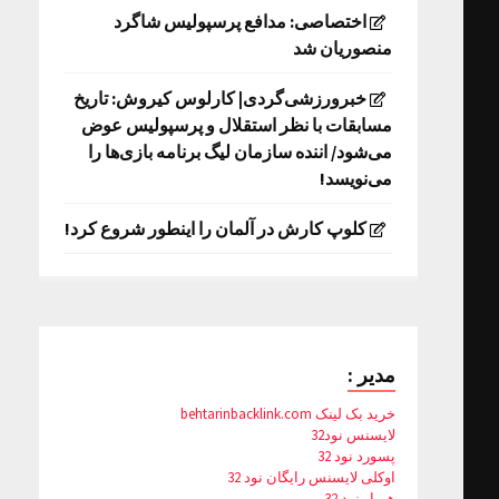
اختصاصی: مدافع پرسپولیس شاگرد
منصوریان شد
خبرورزشی‌گردی| کارلوس کیروش: تاریخ
مسابقات با نظر استقلال و پرسپولیس عوض
می‌شود/ اننده سازمان لیگ برنامه بازی‌ها را
می‌نویسد!
کلوپ کارش در آلمان را اینطور شروع کرد!
مدیر :
خرید بک لینک behtarinbacklink.com
لایسنس نود32
پسورد نود 32
اوکلی لایسنس رایگان نود 32
همیار نود 32