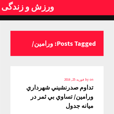
ورزش و زندگی
Posts Tagged: ورامين/
on
by
فوریه 25, 2016
تداوم صدرنشيني شهرداري
ورامين/ تساوي بي ثمر در
ميانه جدول