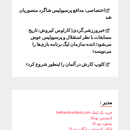
اختصاصی: مدافع پرسپولیس شاگرد منصوریان
شد
خبرورزشی‌گردی| کارلوس کیروش: تاریخ
مسابقات با نظر استقلال و پرسپولیس عوض
می‌شود/ اننده سازمان لیگ برنامه بازی‌ها را
می‌نویسد!
کلوپ کارش در آلمان را اینطور شروع کرد!
مدیر :
خرید بک لینک behtarinbacklink.com
لایسنس نود32
پسورد نود 32
اوکلی لایسنس رایگان نود 32